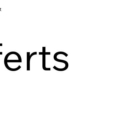
t
ferts