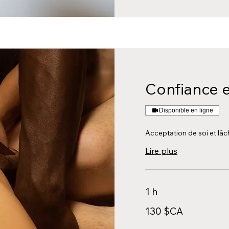
Confiance e
Disponible en ligne
Acceptation de soi et lâc
Lire plus
1 h
130
130 $CA
dollars
canadiens