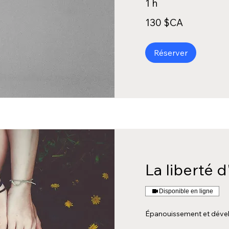
1 h
130
130 $CA
dollars
canadiens
Réserver
La liberté d
Disponible en ligne
Épanouissement et déve